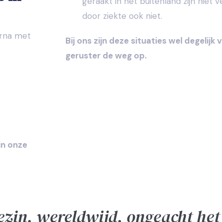
geraakt in het buitenland zijn niet v
door ziekte ook niet.
arna met
Bij ons zijn deze situaties wel degelijk
geruster de weg op.
in onze
gezin, wereldwijd, ongeacht he