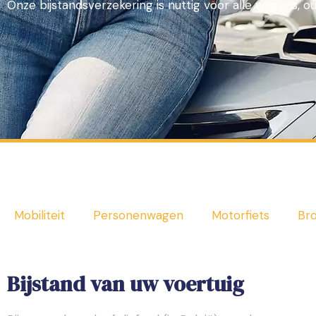
Onze bijstandsverzekering is nuttig voor alle wagens, o
Mobiliteit
Personenwagen
Motorfiets
Bro
Bijstand van uw voertuig