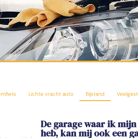
ud en nieuw!
mfiets
Lichte vracht auto
Bijstand
Veelgest
De garage waar ik mij
heb, kan mij ook een g