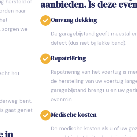
ig hersteld of
aanbieden. Is deze eve
worden naar
Omvang dekking
 het
, zorgen we
De garagebijstand geeft meestal en
defect (dus niet bij lekke band).
Repatriëring
Repatriëring van het voertuig is me
acht het
de herstelling van uw voertuig lan
garagebijstand brengt u en uw gezin
evenmin.
nderweg bent.
eis gaat geniet
Medische kosten
De medische kosten als u of uw gez
e in