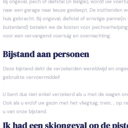
Bij ongeval, pech of diefstal (in België), wordt uw voertu
naar een garage naar keuze gesleept. De inzittenden 
huis gebracht. Bij ongeval, diefstal of ernstige panne(in
buitenland) betalen we de kosten voor pechverhelping
voor een vervangend voertuig en overnachting.
Bijstand aan personen
Deze bijstand dekt de verzekerden wereldwijd en onge
gebruikte vervoermiddel!
U bent dus niet enkel verzekerd als u met de wagen o
Ook als u en/of uw gezin met het vliegtuig, trein, .. op r
u van onze bijstand.
Ik had een skiongeval op de pist