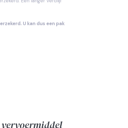
erzekerd. Een langer verblijf
 verzekerd. U kan dus een pak
t vervoermiddel